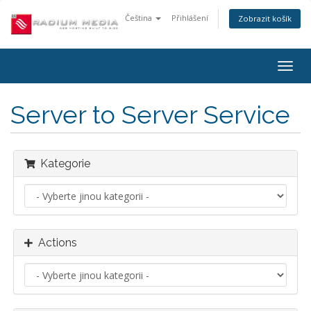
Čeština
Přihlášení
Zobrazit košík
Togg
navig
Server to Server Service
Kategorie
Actions